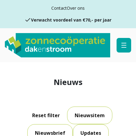
Jaarlijks voordeel
Contact
Over ons
Verwacht voordeel van €70,- per jaar
Inzicht in het voordeel via de app
Jaarlijks voordeel
Nieuws
Reset filter
Nieuwsitem
Nieuwsbrief
Updates