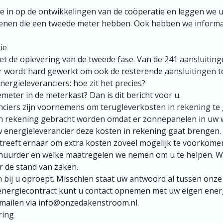
e in op de ontwikkelingen van de coöperatie en leggen we ui
enen die een tweede meter hebben. Ook hebben we informa
ie
t de oplevering van de tweede fase. Van de 241 aansluitin
r wordt hard gewerkt om ook de resterende aansluitingen te
ergieleveranciers: hoe zit het precies?
eter in de meterkast? Dan is dit bericht voor u.
ciers zijn voornemens om terugleverkosten in rekening te 
in rekening gebracht worden omdat er zonnepanelen in uw 
 energieleverancier deze kosten in rekening gaat brengen.
reeft ernaar om extra kosten zoveel mogelijk te voorkom
s huurder en welke maatregelen we nemen om u te helpen. W
r de stand van zaken.
n bij u oproept. Misschien staat uw antwoord al tussen onze
energiecontract kunt u contact opnemen met uw eigen energ
 mailen via info@onzedakenstroom.nl.
ring